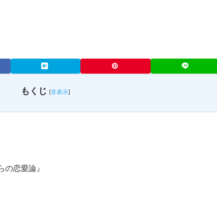
もくじ
[
非表示
]
らの恋愛論』