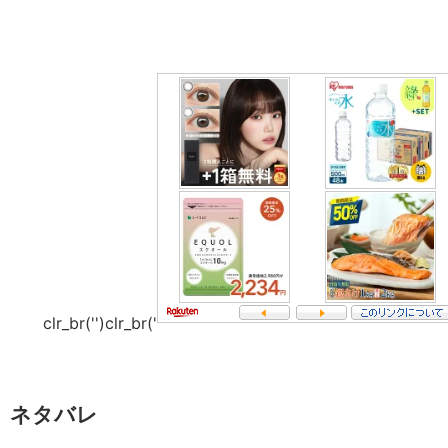
clr_br('
')clr_br('
】ネタバレ