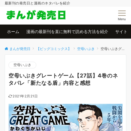
最新刊の発売日と漫画のネタバレを紹介
Menu
ホーム
漫画の最新刊を直に無料で読める方法を紹介
サイト
まんが発売日
【ビッグコミックス】
空母いぶき
空母いぶきグレートゲーム【27話】4巻のネタバレ「新たなる盾」内容と感想
空母いぶき
空母いぶきグレートゲーム【27話】4巻のネ
タバレ「新たなる盾」内容と感想
2021年2月21日