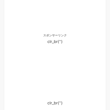
スポンサーリンク
clr_br('
')
clr_br('
')