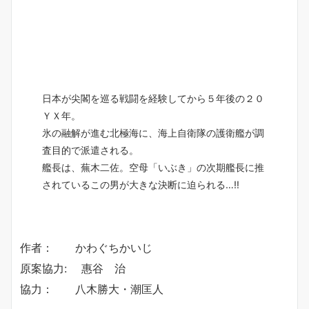
日本が尖閣を巡る戦闘を経験してから５年後の２０
ＹＸ年。
氷の融解が進む北極海に、海上自衛隊の護衛艦が調
査目的で派遣される。
艦長は、蕪木二佐。空母「いぶき」の次期艦長に推
されているこの男が大きな決断に迫られる…‼
作者： かわぐちかいじ
原案協力: 惠谷 治
協力： 八木勝大・潮匡人