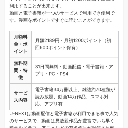
利用することが出来ます。
動画と電子書籍が一つのサービスで利用でき便利で
す。
漫画をポイントですぐに読むことができます
。
月額料
月額2189円・月初1200ポイント（初
金・ポ
回600ポイント保有）
イント
無料期
31日間無料・動画配信・電子書籍・ア
間・特
プリ・PC・PS4
徴
電子書籍34万冊以上、雑誌約70種類が
サービ
読み放題、動画14万作品、スマホ対
ス内容
応、アプリ有
U-NEXTは動画配信と電子書籍が利用できる事で人気
のサービスで、動画は見放題作品が豊富でいち早く
映画やドラマ、アニメなどの有名作品が配信され韓