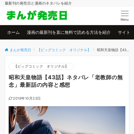
最新刊の発売日と漫画のネタバレを紹介
Menu
ホーム
漫画の最新刊を直に無料で読める方法を紹介
サイト
まんが発売日
【ビッグコミック オリジナル】
昭和天皇物語【43話】ネタバレ「老教師の無念」最新話の内容と感想
【ビッグコミック オリジナル】
昭和天皇物語【43話】ネタバレ「老教師の無
念」最新話の内容と感想
2019年10月23日