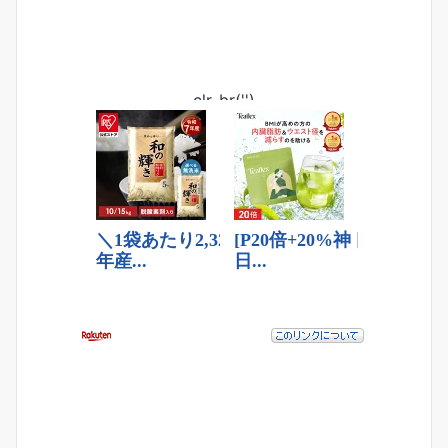
clr_br('
')