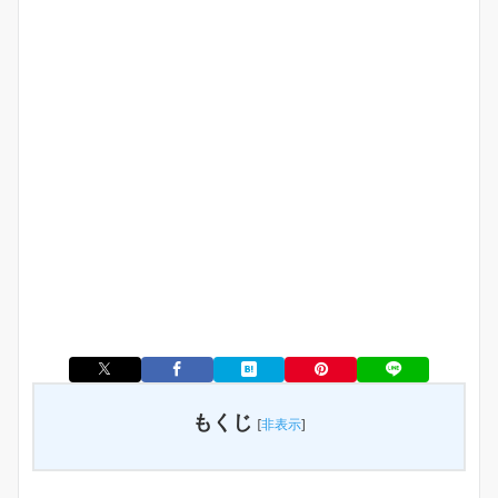
もくじ
[
非表示
]