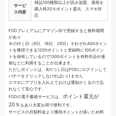
雑誌100種類以上が読み放題、漫画を
サービ
購入時20％ポイント還元、スマホ対
ス内容
応
FODプレミアムにアマゾンIDで登録すると無料期間
があり
８の付く日（8日、18日、28日）それぞれ400ポイン
トを獲得できる1200ポイントと登録時に100ポイン
トを保有しているので1300ポイントを有料作品や漫
画などに利用することが出来ます。
ただしポイントは、8のつく日はFODにログインして
バナーをクリックしなければいけません
スマホにアプリを入れえておけば通知がくるので忘
れなくて安心です。
ポイント還元が
FODの電子書籍サービスは、
20％
もあり大変お得で便利です。
サービスの月額料金より獲得ポイントが多い
ため料