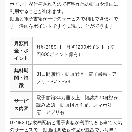
ポイントが付与されるので有料作品の動画や漫画に
利用することが出来ます。
動画と電子書籍が一つのサービスで利用でき便利で
す。
漫画をポイントですぐに読むことができます
。
月額料
月額2189円・月初1200ポイント（初
金・ポ
回600ポイント保有）
イント
無料期
31日間無料・動画配信・電子書籍・ア
間・特
プリ・PC・PS4
徴
電子書籍34万冊以上、雑誌約70種類が
サービ
読み放題、動画14万作品、スマホ対
ス内容
応、アプリ有
U-NEXTは動画配信と電子書籍が利用できる事で人気
のサービスで、動画は見放題作品が豊富でいち早く