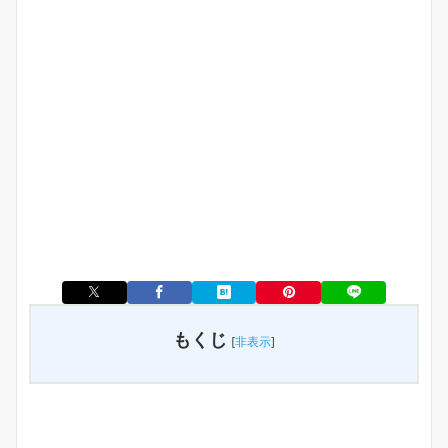
もくじ
[
非表示
]