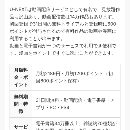
U-NEXTは動画配信サービスとして有名で、見放題作
品も沢山あり、動画配信数は14万作品もあります。
初回登録で31日間の無料トライアルと登録時に600
ポイントが付与されるので有料作品の動画や漫画に
利用することが出来ます。
動画と電子書籍が一つのサービスで利用でき便利で
す。
漫画をポイントですぐに読むことができます
。
月額料
月額2189円・月初1200ポイント（初
金・ポ
回600ポイント保有）
イント
無料期
31日間無料・動画配信・電子書籍・ア
間・特
プリ・PC・PS4
徴
電子書籍34万冊以上、雑誌約70種類が
サービ