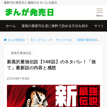
最新刊の発売日と漫画のネタバレを紹介
Menu
ホーム
漫画の最新刊を直に無料で読める方法を紹介
サイト
まんが発売日
【ビッグコミック オリジナル】
新黒沢最強伝説
新
新黒沢最強伝説
新黒沢最強伝説【148話】のネタバレ！「捨
て」最新話の内容と感想
2019年7月8日