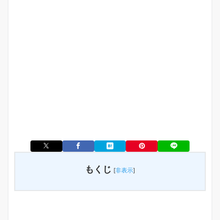
もくじ
[
非表示
]