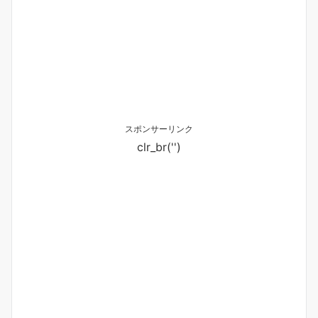
スポンサーリンク
clr_br('
')