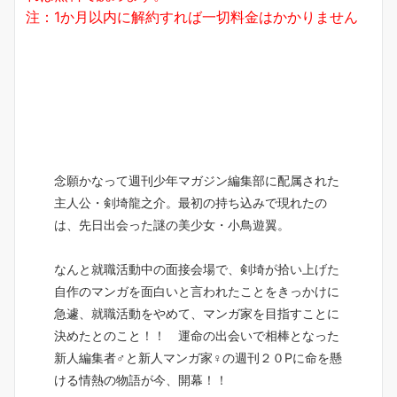
注：1か月以内に解約すれば一切料金はかかりません
念願かなって週刊少年マガジン編集部に配属された
主人公・剣埼龍之介。最初の持ち込みで現れたの
は、先日出会った謎の美少女・小鳥遊翼。
なんと就職活動中の面接会場で、剣埼が拾い上げた
自作のマンガを面白いと言われたことをきっかけに
急遽、就職活動をやめて、マンガ家を目指すことに
決めたとのこと！！ 運命の出会いで相棒となった
新人編集者♂と新人マンガ家♀の週刊２０Pに命を懸
ける情熱の物語が今、開幕！！