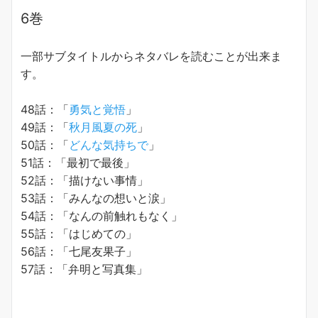
6巻
一部サブタイトルからネタバレを読むことが出来ま
す。
48話：「
勇気と覚悟
」
49話：「
秋月風夏の死
」
50話：「
どんな気持ちで
」
51話：「最初で最後」
52話：「描けない事情」
53話：「みんなの想いと涙」
54話：「なんの前触れもなく」
55話：「はじめての」
56話：「七尾友果子」
57話：「弁明と写真集」