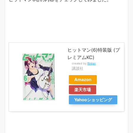
ヒットマン(6)特装版 (プ
レミアムKC)
created by
Rinker
講談社
Amazon
楽天市場
Yahooショッピング