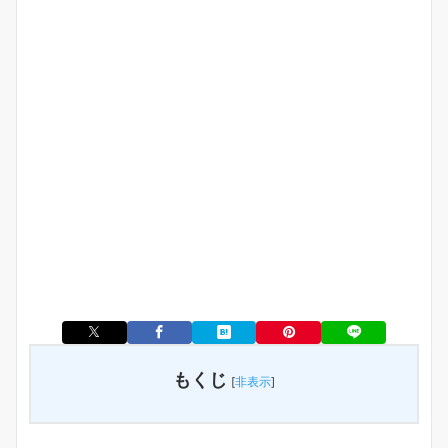
もくじ
[
非表示
]