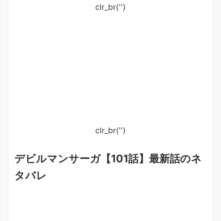
clr_br('
')
clr_br('
')
デビルマンサーガ【101話】最新話のネ
タバレ