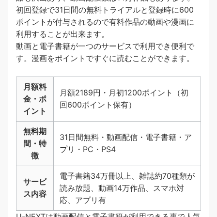
初回登録で31日間の無料トライアルと登録時に600
ポイントが付与されるので有料作品の動画や漫画に
利用することが出来ます。
動画と電子書籍が一つのサービスで利用でき便利で
す。
漫画をポイントですぐに読むことができます
。
月額料
月額2189円・月初1200ポイント（初
金・ポ
回600ポイント保有）
イント
無料期
31日間無料・動画配信・電子書籍・ア
間・特
プリ・PC・PS4
徴
電子書籍34万冊以上、雑誌約70種類が
サービ
読み放題、動画14万作品、スマホ対
ス内容
応、アプリ有
U-NEXTは動画配信と電子書籍が利用できる事で人気