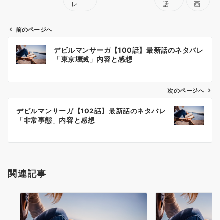
レ
話
画
前のページへ
投
デビルマンサーガ【100話】最新話のネタバレ
稿
「東京壊滅」内容と感想
ナ
ビ
ゲ
次のページへ
ー
デビルマンサーガ【102話】最新話のネタバレ
シ
「非常事態」内容と感想
ョ
ン
関連記事