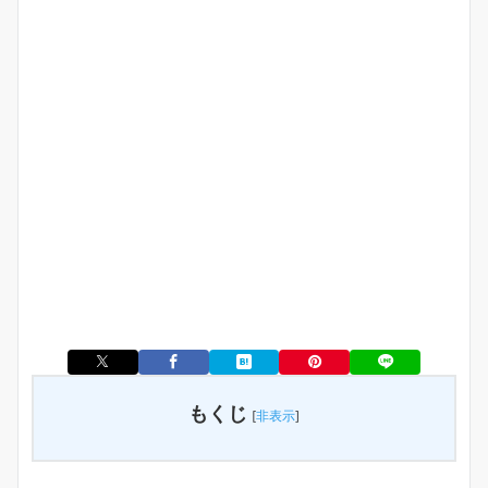
もくじ
[
非表示
]