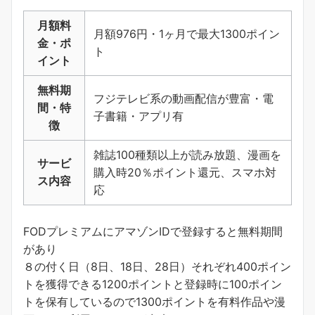
月額料
月額976円・1ヶ月で最大1300ポイン
金・ポ
ト
イント
無料期
フジテレビ系の動画配信が豊富・電
間・特
子書籍・アプリ有
徴
雑誌100種類以上が読み放題、漫画を
サービ
購入時20％ポイント還元、スマホ対
ス内容
応
FODプレミアムにアマゾンIDで登録すると無料期間
があり
８の付く日（8日、18日、28日）それぞれ400ポイン
トを獲得できる1200ポイントと登録時に100ポイン
トを保有しているので1300ポイントを有料作品や漫