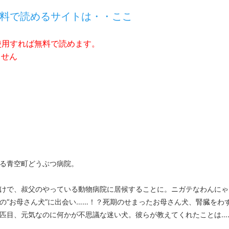
料で読めるサイトは・・ここ
使用すれば無料で読めます。
ません
る青空町どうぶつ病院。
けで、叔父のやっている動物病院に居候することに。ニガテなわんにゃ
の“お母さん犬”に出会い……！？死期のせまったお母さん犬、腎臓をわ
匹目、元気なのに何かが不思議な迷い犬。彼らが教えてくれたことは…