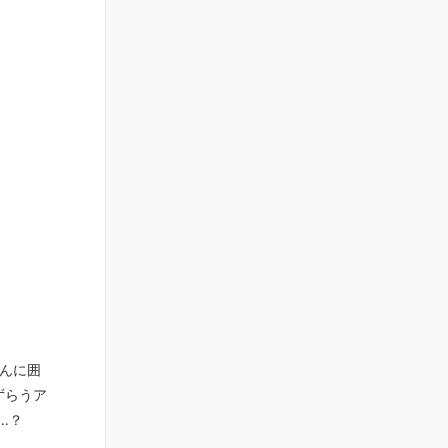
んに囲
ずらうア
…？