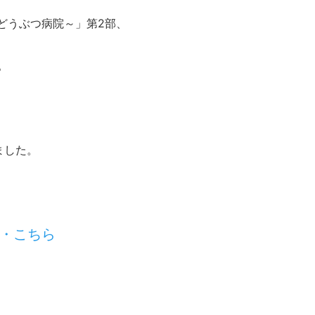
どうぶつ病院～」第2部、
。
ました。
・こちら