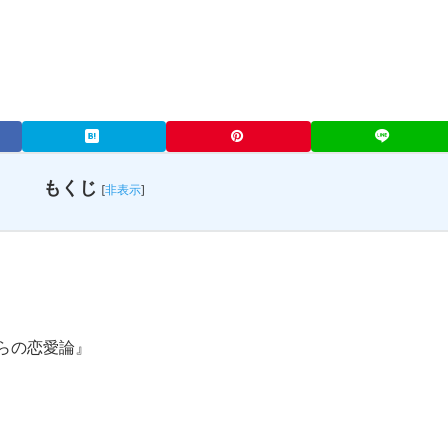
もくじ
[
非表示
]
らの恋愛論』