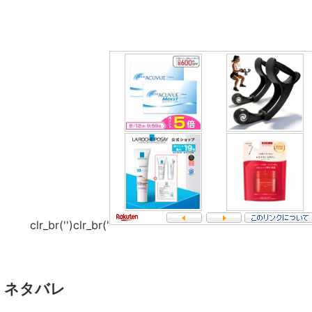
clr_br('
')clr_br('
】ネタバレ