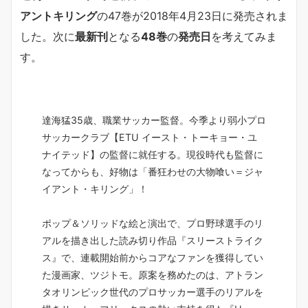
アントキリング
の47巻が2018年4月23日に発売されま
した。次に
最新刊
となる
48巻
の
発売日
を考えてみま
す。
達海猛35歳、職業サッカー監督。今季より弱小プロ
サッカークラブ【ETU イースト・トーキョー・ユ
ナイテッド】の監督に就任する。現役時代も監督に
なってからも、好物は「番狂わせの大物喰い＝ジャ
イアント・キリング」！
ポップ＆ソリッドな絵と演出で、プロ野球選手のリ
アルを描き出した読み切り作品『スリーストライク
ス』で、連載開始前からコアなファンを獲得してい
た漫画家、ツジトモ。原案を務めたのは、アトラン
タオリンピック世代のプロサッカー選手のリアルを