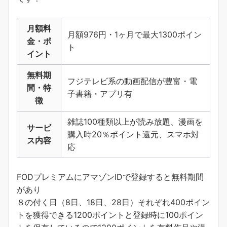
月額料
月額976円・1ヶ月で最大1300ポイン
金・ポ
ト
イント
無料期
フジテレビ系の動画配信が豊富・電
間・特
子書籍・アプリ有
徴
雑誌100種類以上が読み放題、漫画を
サービ
購入時20％ポイント還元、スマホ対
ス内容
応
FODプレミアムにアマゾンIDで登録すると無料期間
があり
８の付く日（8日、18日、28日）それぞれ400ポイン
トを獲得できる1200ポイントと登録時に100ポイン