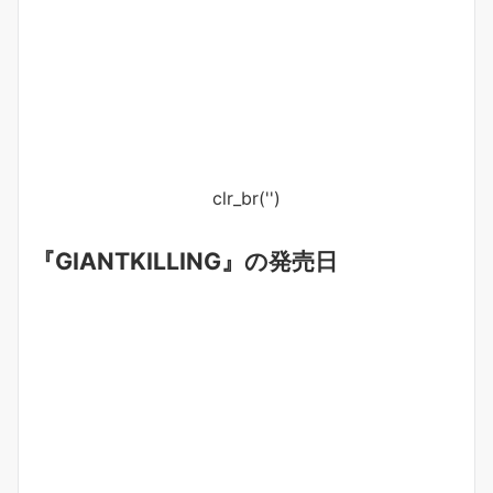
clr_br('
')
『GIANTKILLING』の発売日