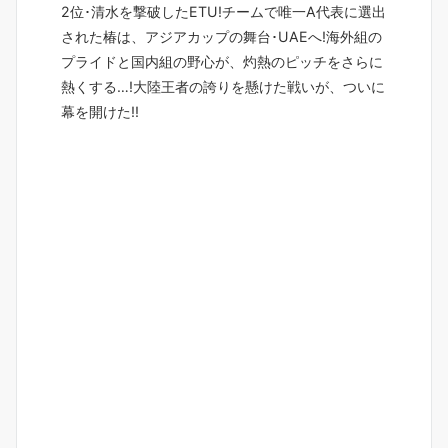
2位･清水を撃破したETU!チームで唯一A代表に選出
された椿は、アジアカップの舞台･UAEへ!海外組の
プライドと国内組の野心が、灼熱のピッチをさらに
熱くする…!大陸王者の誇りを懸けた戦いが、ついに
幕を開けた!!