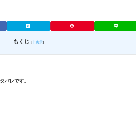
もくじ
[
非表示
]
ネタバレです。