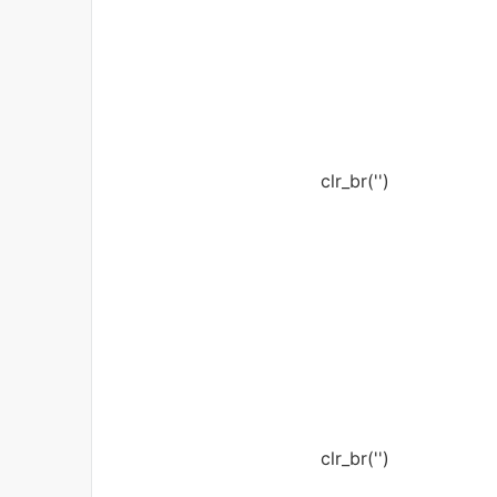
clr_br('
')
clr_br('
')