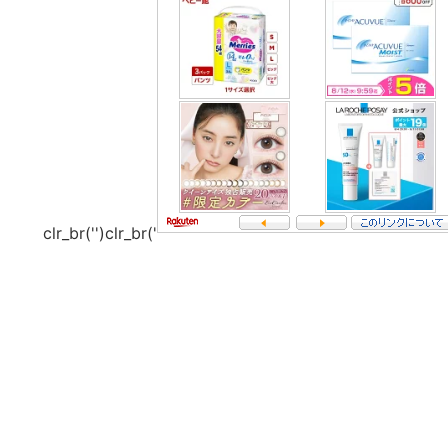
clr_br('
')clr_br('