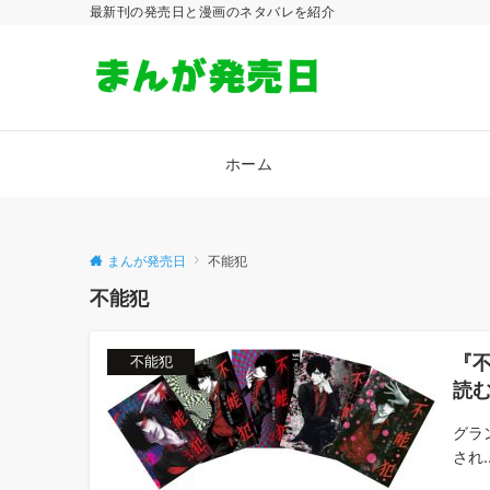
最新刊の発売日と漫画のネタバレを紹介
ホーム
まんが発売日
不能犯
不能犯
『
不能犯
読
グラ
され..