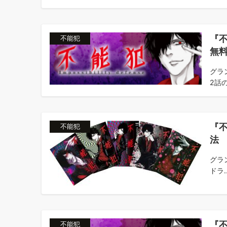
『
不能犯
無
グラ
2話の
『
不能犯
法
グラ
ドラ..
『
不能犯