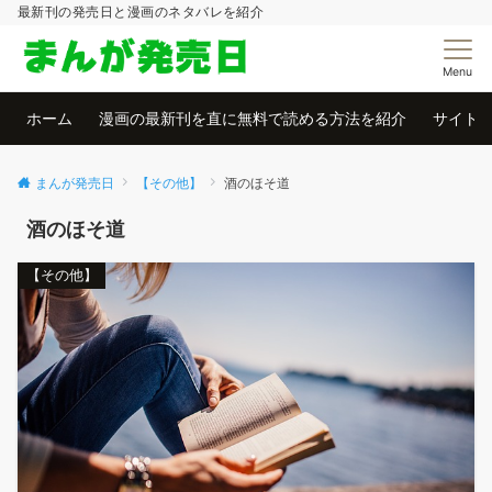
最新刊の発売日と漫画のネタバレを紹介
Menu
ホーム
漫画の最新刊を直に無料で読める方法を紹介
サイト
まんが発売日
【その他】
酒のほそ道
酒のほそ道
【その他】