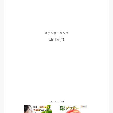
スポンサーリンク
clr_br('
')
clr_br('
')