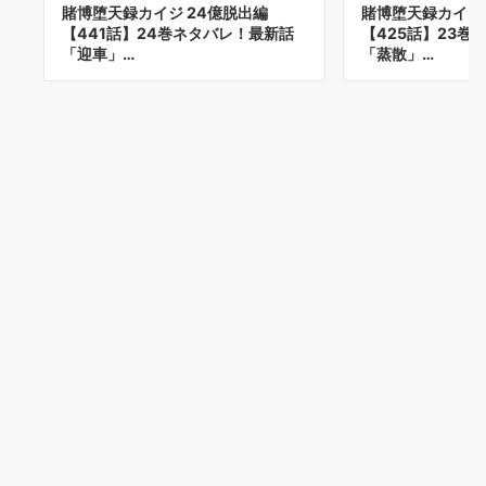
賭博堕天録カイジ 24億脱出編
賭博堕天録カイジ 
【441話】24巻ネタバレ！最新話
【425話】23巻
「迎車」…
「蒸散」…