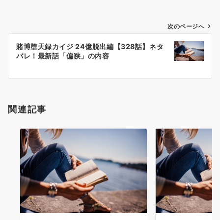
投
次のページへ
稿
賭博堕天録カイジ 24億脱出編【328話】ネタ
ナ
バレ！最新話「偏狭」の内容
ビ
ゲ
ー
シ
関連記事
ョ
ン