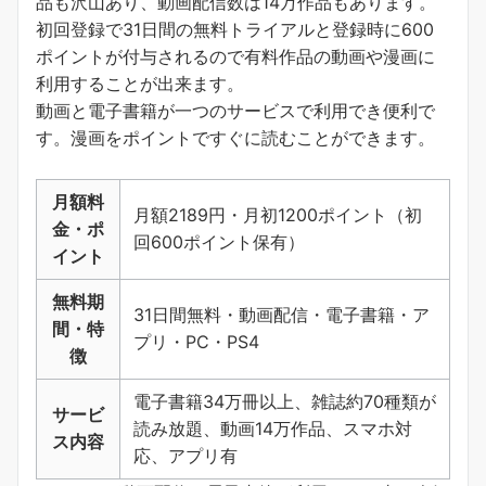
品も沢山あり、動画配信数は14万作品もあります。
初回登録で31日間の無料トライアルと登録時に600
ポイントが付与されるので有料作品の動画や漫画に
利用することが出来ます。
動画と電子書籍が一つのサービスで利用でき便利で
す。
漫画をポイントですぐに読むことができます
。
月額料
月額2189円・月初1200ポイント（初
金・ポ
回600ポイント保有）
イント
無料期
31日間無料・動画配信・電子書籍・ア
間・特
プリ・PC・PS4
徴
電子書籍34万冊以上、雑誌約70種類が
サービ
読み放題、動画14万作品、スマホ対
ス内容
応、アプリ有