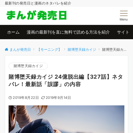
最新刊の発売日と漫画のネタバレを紹介
Menu
ホーム
漫画の最新刊を直に無料で読める方法を紹介
サイト
まんが発売日
【モーニング】
賭博堕天録カイジ
賭博堕天録カイジ 24億脱出編【327話】ネタバレ！最新話「誤謬」の内容
賭博堕天録カイジ
賭博堕天録カイジ 24億脱出編【327話】ネタ
バレ！最新話「誤謬」の内容
2019年8月22日
2019年9月14日