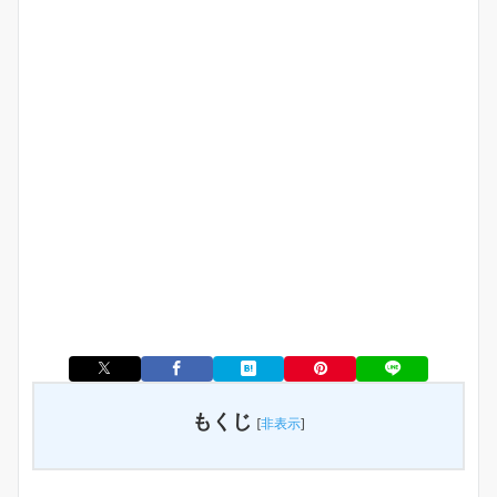
もくじ
[
非表示
]