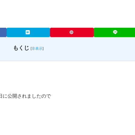
もくじ
[
非表示
]
2日に公開されましたので