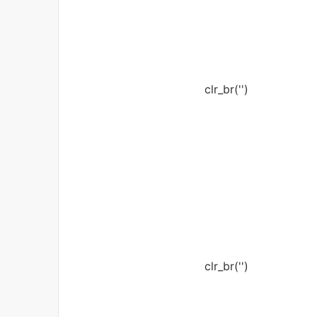
clr_br('
')
clr_br('
')