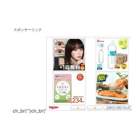
スポンサーリンク
clr_br('
')clr_br('