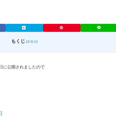
もくじ
[
非表示
]
28日に公開されましたので
日