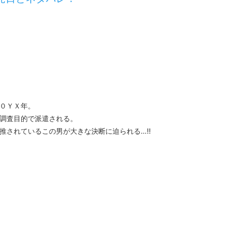
０ＹＸ年。
調査目的で派遣される。
推されているこの男が大きな決断に迫られる…‼