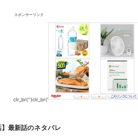
スポンサーリンク
clr_br('
')clr_br('
話】最新話のネタバレ