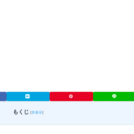
もくじ
[
非表示
]