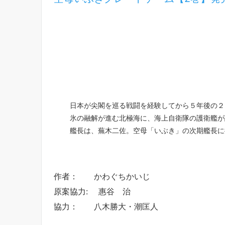
日本が尖閣を巡る戦闘を経験してから５年後の２
氷の融解が進む北極海に、海上自衛隊の護衛艦が
艦長は、蕪木二佐。空母「いぶき」の次期艦長に
作者： かわぐちかいじ
原案協力: 惠谷 治
協力： 八木勝大・潮匡人