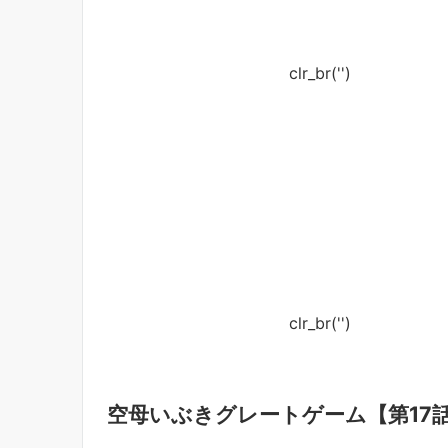
clr_br('
')
clr_br('
')
空母いぶきグレートゲーム【第17