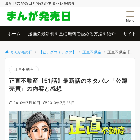
最新刊の発売日と漫画のネタバレを紹介
Menu
ホーム
漫画の最新刊を直に無料で読める方法を紹介
サイト
まんが発売日
【ビッグコミックス】
正直不動産
正直不動産【51話】最新話のネタバレ「公簿売買」の内容と感想
正直不動産
正直不動産【51話】最新話のネタバレ「公簿
売買」の内容と感想
2019年7月10日
2019年7月25日