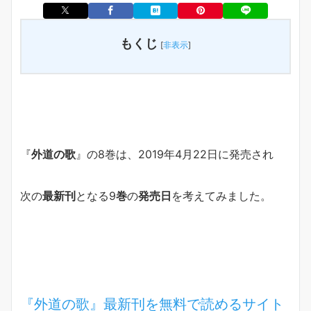
もくじ
[
非表示
]
『
外道の歌
』の8巻は、2019年4月22日に発売され
次の
最新刊
となる9
巻
の
発売日
を考えてみました。
『外道の歌』最新刊を無料で読めるサイト