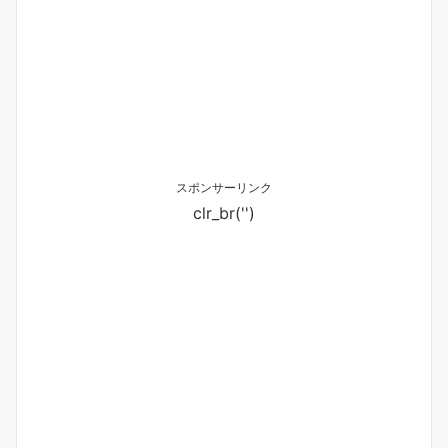
スポンサーリンク
clr_br('
')