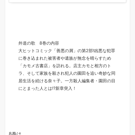
外道の歌 8巻の内容
大ヒットコミック「善悪の屑」の第2部!凶悪な犯罪
に巻き込まれた被害者や遺族が無念を晴らすため
「カモメ古書店」を訪れる。店主カモと相方のト
ラ、そして家族を殺され犯人の園田を追い奇妙な同
居生活を続ける奈々子。一方殺人編集者・園田の目
にとまった人とは!?新章突入！
8巻は