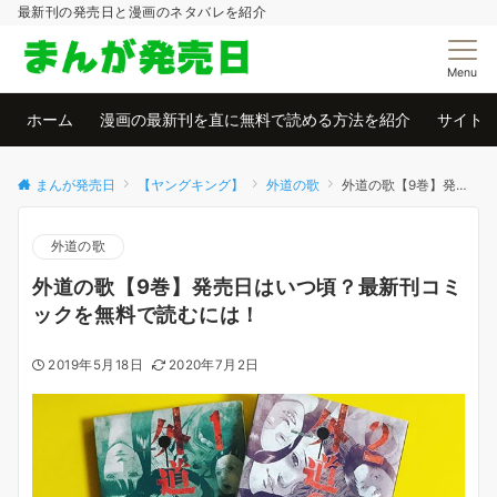
最新刊の発売日と漫画のネタバレを紹介
Menu
ホーム
漫画の最新刊を直に無料で読める方法を紹介
サイト
まんが発売日
【ヤングキング】
外道の歌
外道の歌【9巻】発売日はいつ頃？最新刊コミックを無料で読むには！
外道の歌
外道の歌【9巻】発売日はいつ頃？最新刊コミ
ックを無料で読むには！
2019年5月18日
2020年7月2日