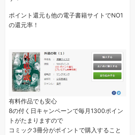
ポイント還元も他の電子書籍サイトでNO1
の
還元率
！
有料作品でも安心
8の付く日キャンペーンで
毎月1300ポイン
ト
がたまりますので
コミック3冊分がポイント
で購入すること