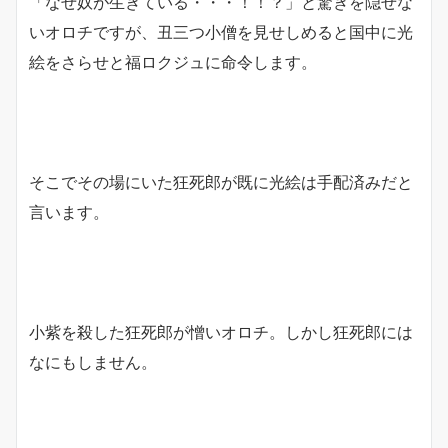
「なぜ奴が生きている・・・！！？」と驚きを隠せな
いオロチですが、丑三つ小僧を見せしめると国中に光
絵をさらせと福ロクジュに命令します。
そこでその場にいた狂死郎が既に光絵は手配済みだと
言います。
小紫を殺した狂死郎が憎いオロチ。しかし狂死郎には
なにもしません。