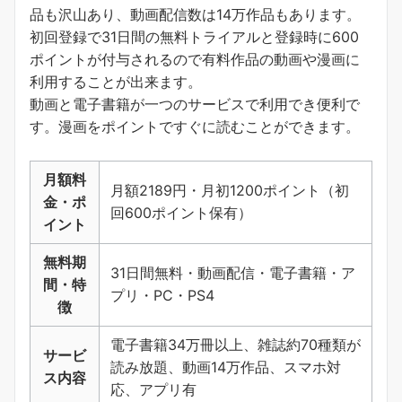
品も沢山あり、動画配信数は14万作品もあります。
初回登録で31日間の無料トライアルと登録時に600
ポイントが付与されるので有料作品の動画や漫画に
利用することが出来ます。
動画と電子書籍が一つのサービスで利用でき便利で
す。
漫画をポイントですぐに読むことができます
。
月額料
月額2189円・月初1200ポイント（初
金・ポ
回600ポイント保有）
イント
無料期
31日間無料・動画配信・電子書籍・ア
間・特
プリ・PC・PS4
徴
電子書籍34万冊以上、雑誌約70種類が
サービ
読み放題、動画14万作品、スマホ対
ス内容
応、アプリ有