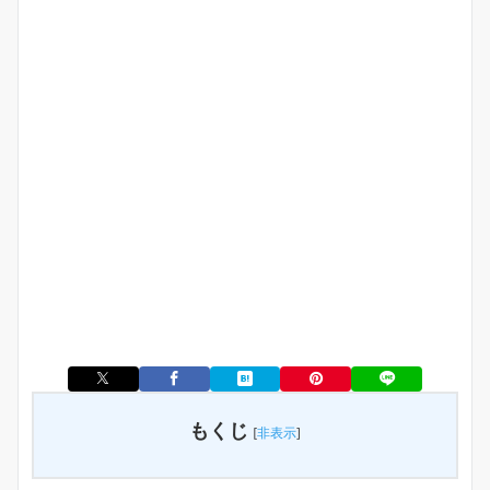
もくじ
[
非表示
]