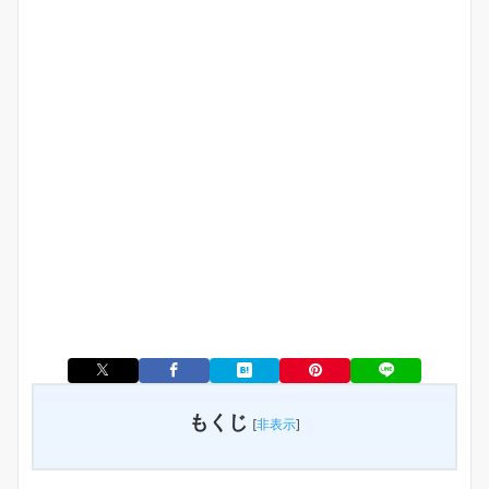
もくじ
[
非表示
]