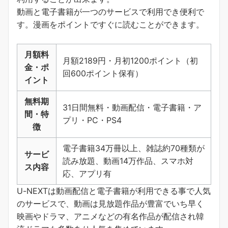
動画と電子書籍が一つのサービスで利用でき便利で
す。
漫画をポイントですぐに読むことができます
。
月額料
月額2189円・月初1200ポイント（初
金・ポ
回600ポイント保有）
イント
無料期
31日間無料・動画配信・電子書籍・ア
間・特
プリ・PC・PS4
徴
電子書籍34万冊以上、雑誌約70種類が
サービ
読み放題、動画14万作品、スマホ対
ス内容
応、アプリ有
U-NEXTは動画配信と電子書籍が利用できる事で人気
のサービスで、動画は見放題作品が豊富でいち早く
映画やドラマ、アニメなどの有名作品が配信され韓