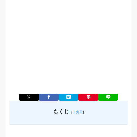
もくじ
[
非表示
]