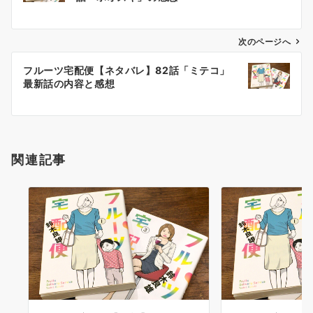
ナ
ビ
ゲ
次のページへ
ー
フルーツ宅配便【ネタバレ】82話「ミテコ」
シ
最新話の内容と感想
ョ
ン
関連記事