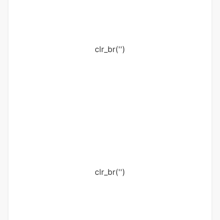
clr_br('
')
clr_br('
')