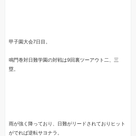
甲子園大会7日目。
鳴門巻対日難学園の対戦は9回裏ツーアウト二、三
塁。
雨が強く降っており、日難がリードされておりヒット
がでれば逆転サヨナラ。