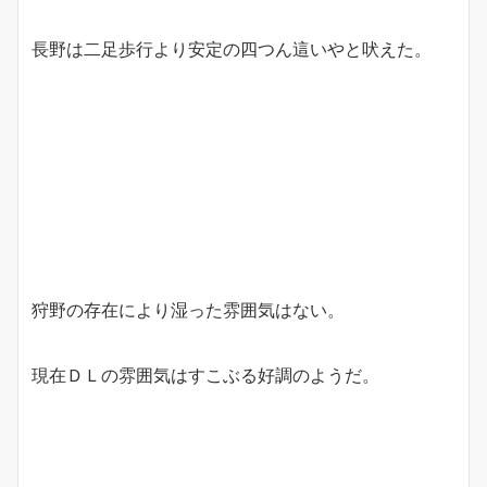
長野は二足歩行より安定の四つん這いやと吠えた。
狩野の存在により湿った雰囲気はない。
現在ＤＬの雰囲気はすこぶる好調のようだ。