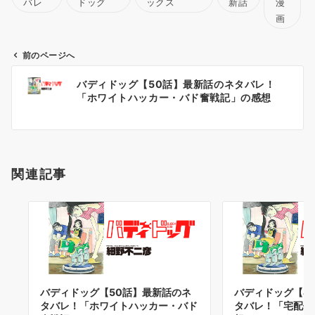
バレ
ドッグ
ックス
新話
漫
画
前のページへ
投
バディドッグ【50話】最新話のネタバレ！
稿
「ホワイトハッカー・バド奮戦記」の感想
ナ
ビ
ゲ
ー
関連記事
シ
ョ
ン
バディドッグ【50話】最新話のネ
バディドッグ【4
タバレ！「ホワイトハッカー・バド
タバレ！「宅配便