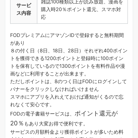
雑誌100種類以上が読み放題、漫画を
サービ
購入時20％ポイント還元、スマホ対
ス内容
応
FODプレミアムにアマゾンIDで登録すると無料期間
があり
８の付く日（8日、18日、28日）それぞれ400ポイン
トを獲得できる1200ポイントと登録時に100ポイン
トを保有しているので1300ポイントを有料作品や漫
画などに利用することが出来ます。
ただしポイントは、8のつく日はFODにログインして
バナーをクリックしなければいけません
スマホにアプリを入れえておけば通知がくるので忘
れなくて安心です。
ポイント還元が
FODの電子書籍サービスは、
20％
もあり大変お得で便利です。
サービスの月額料金より獲得ポイントが多い
ため料