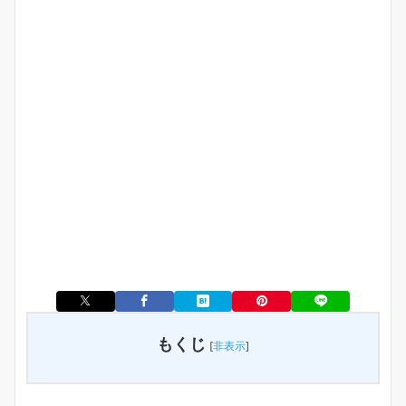
もくじ
[
非表示
]