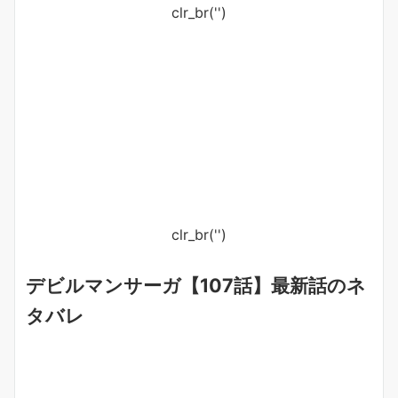
clr_br('
')
clr_br('
')
デビルマンサーガ【107話】最新話のネ
タバレ