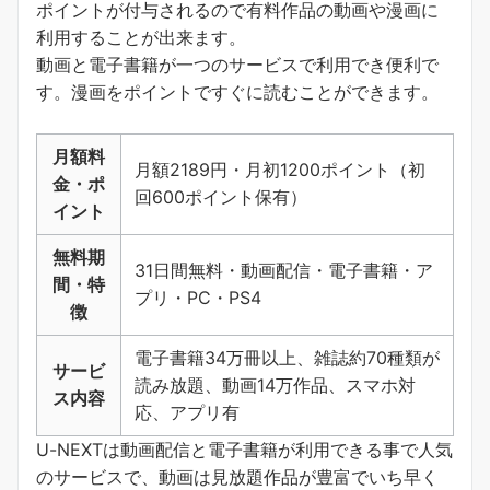
ポイントが付与されるので有料作品の動画や漫画に
利用することが出来ます。
動画と電子書籍が一つのサービスで利用でき便利で
す。
漫画をポイントですぐに読むことができます
。
月額料
月額2189円・月初1200ポイント（初
金・ポ
回600ポイント保有）
イント
無料期
31日間無料・動画配信・電子書籍・ア
間・特
プリ・PC・PS4
徴
電子書籍34万冊以上、雑誌約70種類が
サービ
読み放題、動画14万作品、スマホ対
ス内容
応、アプリ有
U-NEXTは動画配信と電子書籍が利用できる事で人気
のサービスで、動画は見放題作品が豊富でいち早く