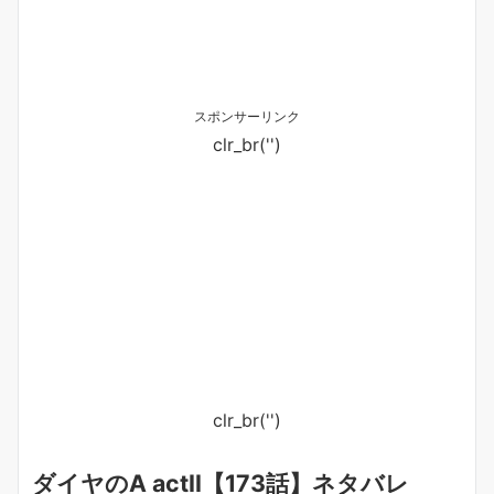
スポンサーリンク
clr_br('
')
clr_br('
')
ダイヤのA actⅡ【173話】ネタバレ