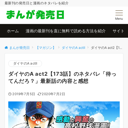
最新刊の発売日と漫画のネタバレを紹介
Menu
ホーム
漫画の最新刊を直に無料で読める方法を紹介
サイト
まんが発売日
【マガジン】
ダイヤのA actⅡ
ダイヤのA act2【173話】のネタバレ「待ってんだろ？」最新話の内容と感想
ダイヤのA actⅡ
ダイヤのA act2【173話】のネタバレ「待っ
てんだろ？」最新話の内容と感想
2019年7月5日
2020年7月2日