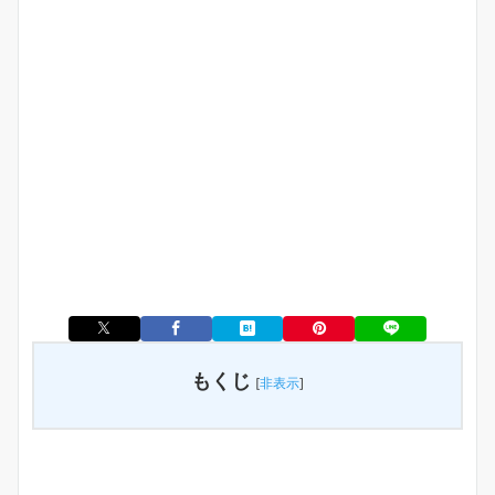
もくじ
[
非表示
]