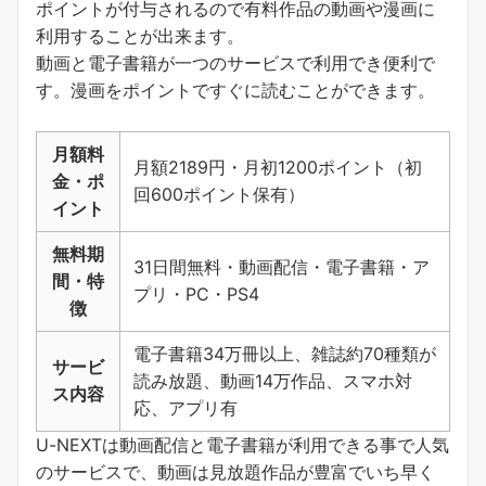
ポイントが付与されるので有料作品の動画や漫画に
利用することが出来ます。
動画と電子書籍が一つのサービスで利用でき便利で
す。
漫画をポイントですぐに読むことができます
。
月額料
月額2189円・月初1200ポイント（初
金・ポ
回600ポイント保有）
イント
無料期
31日間無料・動画配信・電子書籍・ア
間・特
プリ・PC・PS4
徴
電子書籍34万冊以上、雑誌約70種類が
サービ
読み放題、動画14万作品、スマホ対
ス内容
応、アプリ有
U-NEXTは動画配信と電子書籍が利用できる事で人気
のサービスで、動画は見放題作品が豊富でいち早く