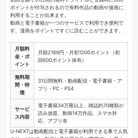
ポイントが付与されるので有料作品の動画や漫画に
利用することが出来ます。
動画と電子書籍が一つのサービスで利用でき便利で
す。
漫画をポイントですぐに読むことができます
。
月額料
月額2189円・月初1200ポイント（初
金・ポ
回600ポイント保有）
イント
無料期
31日間無料・動画配信・電子書籍・ア
間・特
プリ・PC・PS4
徴
電子書籍34万冊以上、雑誌約70種類が
サービ
読み放題、動画14万作品、スマホ対
ス内容
応、アプリ有
U-NEXTは動画配信と電子書籍が利用できる事で人気