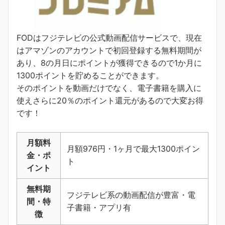
FODはフジテレビの公式動画配信サービスで、現在
はアマゾンのアカウントで初回登録する無料期間が
あり、8の月日にポイントが獲得できるので1か月に
1300ポイントを貯めることができます。
そのポイントを動画だけでなく、電子書籍を購入に
使えさらに20％のポイント還元があるので大変お得
です！
月額料
月額976円・1ヶ月で最大1300ポイン
金・ポ
ト
イント
無料期
フジテレビ系の動画配信が豊富・電
間・特
子書籍・アプリ有
徴