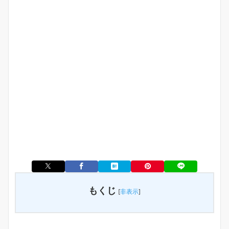
もくじ
[
非表示
]