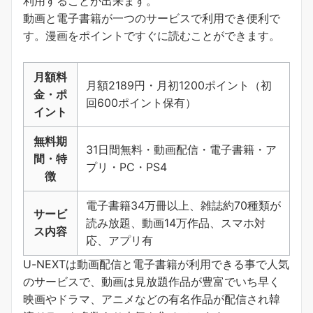
利用することが出来ます。
動画と電子書籍が一つのサービスで利用でき便利で
す。
漫画をポイントですぐに読むことができます
。
月額料
月額2189円・月初1200ポイント（初
金・ポ
回600ポイント保有）
イント
無料期
31日間無料・動画配信・電子書籍・ア
間・特
プリ・PC・PS4
徴
電子書籍34万冊以上、雑誌約70種類が
サービ
読み放題、動画14万作品、スマホ対
ス内容
応、アプリ有
U-NEXTは動画配信と電子書籍が利用できる事で人気
のサービスで、動画は見放題作品が豊富でいち早く
映画やドラマ、アニメなどの有名作品が配信され韓