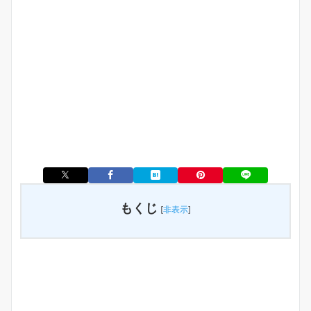
もくじ
[
非表示
]