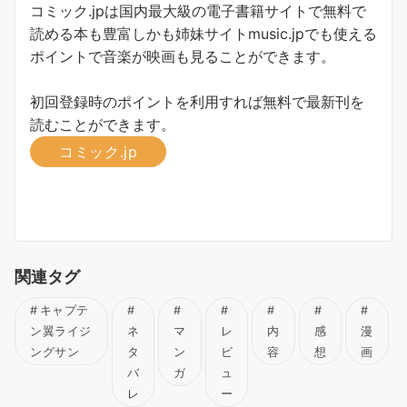
コミック.jpは国内最大級の電子書籍サイトで無料で
読める本も豊富しかも姉妹サイトmusic.jpでも使える
ポイントで音楽が映画も見ることができます。
初回登録時のポイントを利用すれば無料で最新刊を
読むことができます。
コミック.jp
関連タグ
キャプテ
ン翼ライジ
ネ
マ
レ
内
感
漫
ングサン
タ
ン
ビ
容
想
画
バ
ガ
ュ
レ
ー