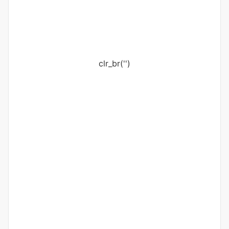
clr_br('
')