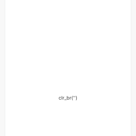
clr_br('
')