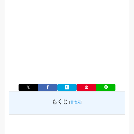
もくじ
[
非表示
]