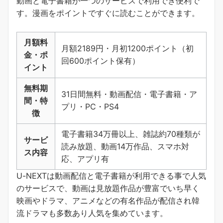
動画と電子書籍が一つのサービスで利用でき便利で
す。
漫画をポイントですぐに読むことができます
。
月額料
月額2189円・月初1200ポイント（初
金・ポ
回600ポイント保有）
イント
無料期
31日間無料・動画配信・電子書籍・ア
間・特
プリ・PC・PS4
徴
電子書籍34万冊以上、雑誌約70種類が
サービ
読み放題、動画14万作品、スマホ対
ス内容
応、アプリ有
U-NEXTは動画配信と電子書籍が利用できる事で人気
のサービスで、動画は見放題作品が豊富でいち早く
映画やドラマ、アニメなどの有名作品が配信され韓
流ドラマも多数あり人気を集めています。