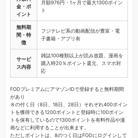
月額976円・1ヶ月で最大1300ポイン
金・ポ
ト
イント
無料期
フジテレビ系の動画配信が豊富・電
間・特
子書籍・アプリ有
徴
雑誌100種類以上が読み放題、漫画を
サービ
購入時20％ポイント還元、スマホ対
ス内容
応
FODプレミアムにアマゾンIDで登録すると無料期間
があり
８の付く日（8日、18日、28日）それぞれ400ポイン
トを獲得できる1200ポイントと登録時に100ポイン
トを保有しているので1300ポイントを有料作品や漫
画などに利用することが出来ます。
ただしポイントは、8のつく日はFODにログインして