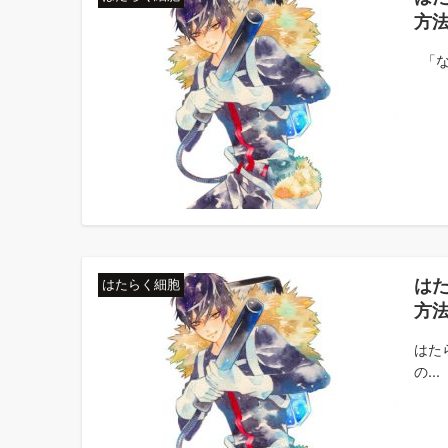
方
「な
は
はたらく細胞
方
はた
の...