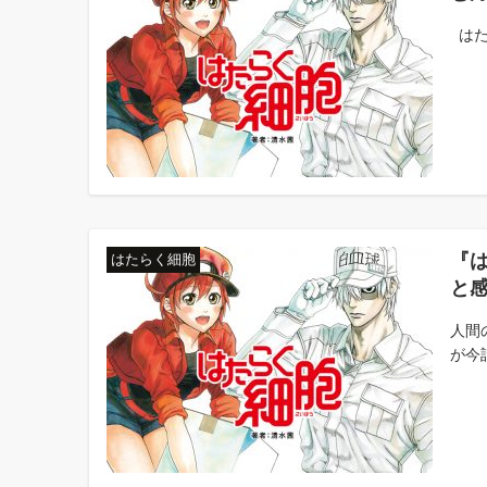
はた
『
はたらく細胞
と
人間
が今話