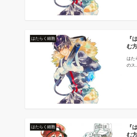
『
はたらく細胞
む
はた
のス..
『
はたらく細胞
む