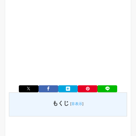
もくじ
[
非表示
]