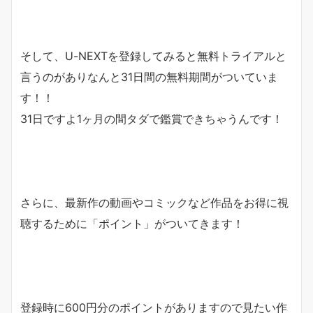
そして、U-NEXTを登録してみると無料トライアルと
言うのがありなんと
31日間の無料期間
がついていま
す！！
31日ですよ1ヶ月の間タダで鑑賞できちゃうんです！
さらに、最新作の動画やコミックなど作品をお得に視
聴するために「
ポイント
」がついてきます！
登録時に600円分のポイントがありますので見たい作