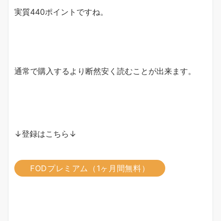
実質440ポイントですね。
通常で購入するより断然安く読むことが出来ます。
↓登録はこちら↓
FODプレミアム（1ヶ月間無料）