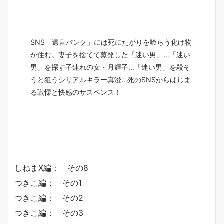
SNS「遺言バンク」には死にたがりを喰らう化け物
が住む。妻子を捨てて蒸発した「迷い男」…「迷い
男」を探す子連れの女・月輝子…「迷い男」を殺そ
うと狙うシリアルキラー真澄…死のSNSからはじま
る戦慄と快感のサスペンス！
しねまX編： その8
つきこ編： その1
つきこ編： その2
つきこ編： その3