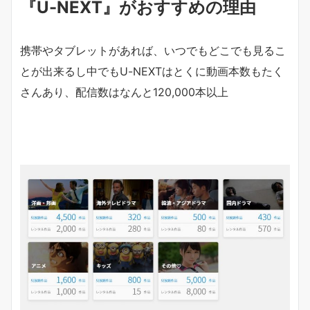
『U-NEXT』がおすすめの理由
携帯やタブレットがあれば、いつでもどこでも見るこ
とが出来るし中でもU-NEXTはとくに動画本数もたく
さんあり、
配信数はなんと
120,000本以上