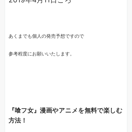
あくまでも個人の発売予想ですので
参考程度にお願いいたします。
『喰フ女』漫画やアニメを無料で楽しむ
方法！