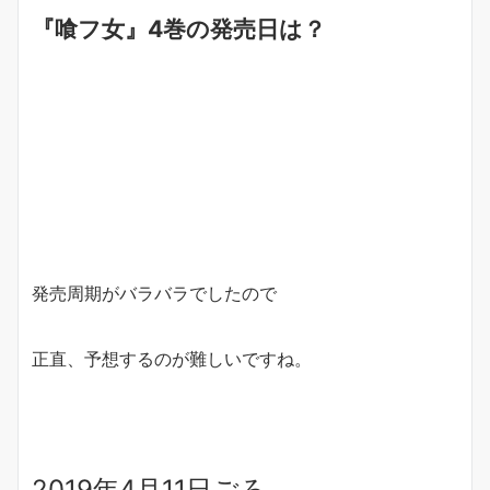
『喰フ女』4巻の発売日は？
発売周期がバラバラでしたので
正直、予想するのが難しいですね。
2019年4月11日ごろ