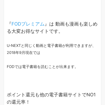
『
FODプレミアム
』は
動画も漫画も楽しめ
る
大変お得なサイトです。
U‐NEXTと同じく動画と電子書籍が利用できますが、
2018年9月現在では
FODでは電子書籍を読むことが出来ます。
ポイント還元も他の電子書籍サイトでNO1
の
還元率
！