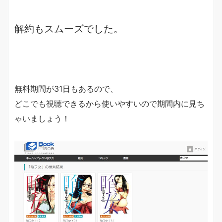
解約もスムーズでした。
無料期間が31日もあるので、
どこでも視聴できるから使いやすいので期間内に見ち
ゃいましょう！