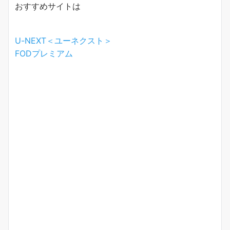
おすすめサイトは
U-NEXT＜ユーネクスト＞
FODプレミアム