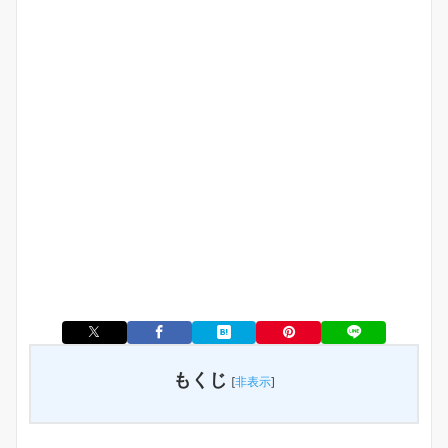
もくじ
[
非表示
]