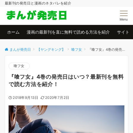
最新刊の発売日と漫画のネタバレを紹介
Menu
ホーム
漫画の最新刊を直に無料で読める方法を紹介
サイト
まんが発売日
【ヤングキング】
喰フ女
『喰フ女』4巻の発売日はいつ？最新刊を無料で読む方法を紹介！
喰フ女
『喰フ女』4巻の発売日はいつ？最新刊を無料
で読む方法を紹介！
2018年9月13日
2020年7月2日