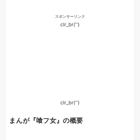
スポンサーリンク
clr_br('
')
clr_br('
')
まんが『喰フ女』の概要