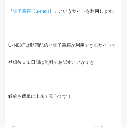
『
電子書籍【u-next】
』というサイトを利用します。
U-NEXTは動画配信と電子書籍が利用できるサイトで
登録後３１日間は無料でお試すことができ
解約も簡単に出来て安心です！