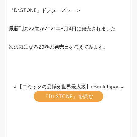
『Dr.STONE』ドクターストーン
最新刊
の22巻が2021年8月4日に発売されました
次の気になる23巻の
発売日
を考えてみます。
↓【コミックの品揃え世界最大級】eBookJapan↓
『Dr.STONE』を読む