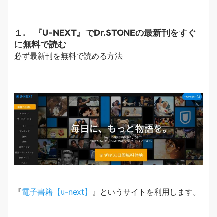
１. 『U-NEXT』でDr.STONEの最新刊をすぐ
に無料で読む
必ず最新刊を無料で読める方法
『
電子書籍【u-next】
』というサイトを利用します。