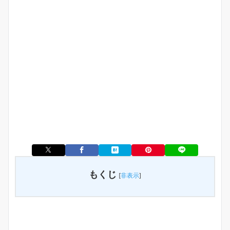
もくじ
[
非表示
]