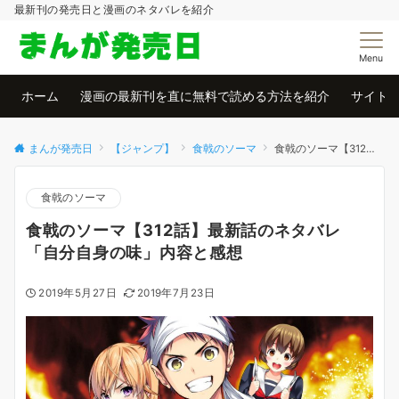
最新刊の発売日と漫画のネタバレを紹介
Menu
ホーム
漫画の最新刊を直に無料で読める方法を紹介
サイト
まんが発売日
【ジャンプ】
食戟のソーマ
食戟のソーマ【312話】最新話のネタバレ「自分自身の味」内容と感想
食戟のソーマ
食戟のソーマ【312話】最新話のネタバレ
「自分自身の味」内容と感想
2019年5月27日
2019年7月23日