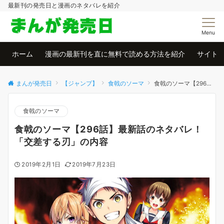
最新刊の発売日と漫画のネタバレを紹介
Menu
ホーム
漫画の最新刊を直に無料で読める方法を紹介
サイト
まんが発売日
【ジャンプ】
食戟のソーマ
食戟のソーマ【296話】最新話のネタバレ！「交差する刃」の内容
食戟のソーマ
食戟のソーマ【296話】最新話のネタバレ！
「交差する刃」の内容
2019年2月1日
2019年7月23日