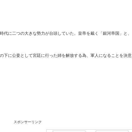
時代に二つの大きな勢力が台頭していた。皇帝を戴く「銀河帝国」と、
の下に公妾として宮廷に行った姉を解放する為、軍人になることを決意
スポンサーリンク