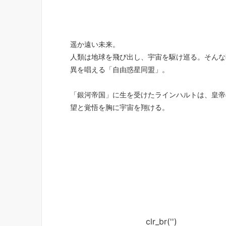
遥か遠い未来。
人類は地球を飛び出し、宇宙を駆け巡る。そんな
異を唱える「自由惑星同盟」。
「銀河帝国」に生を受けたラインハルトは、皇帝
望と覚悟を胸に宇宙を翔ける。
clr_br('
')