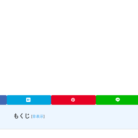
もくじ
[
非表示
]