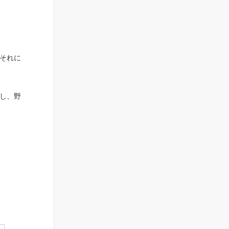
それに
し、野