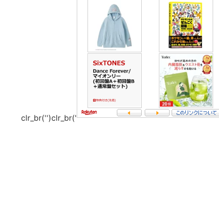
clr_br('
')clr_br('