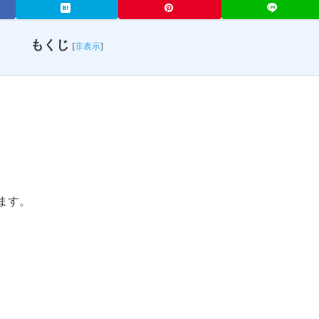
もくじ
[
非表示
]
ます。