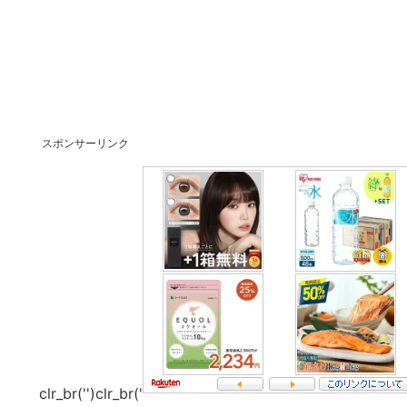
スポンサーリンク
clr_br('
')clr_br('