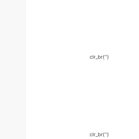
clr_br('
')
clr_br('
')