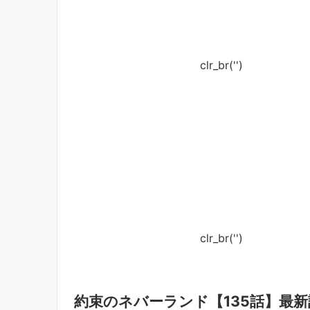
clr_br('
')
clr_br('
')
約束のネバーランド【135話】最