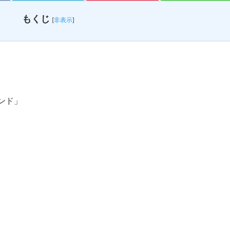
もくじ
[
非表示
]
ンド」
。