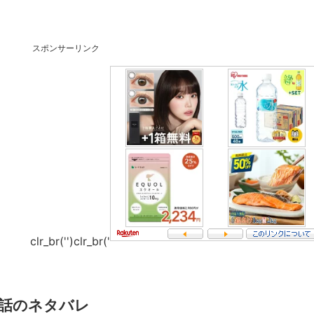
スポンサーリンク
clr_br('
')clr_br('
新話のネタバレ