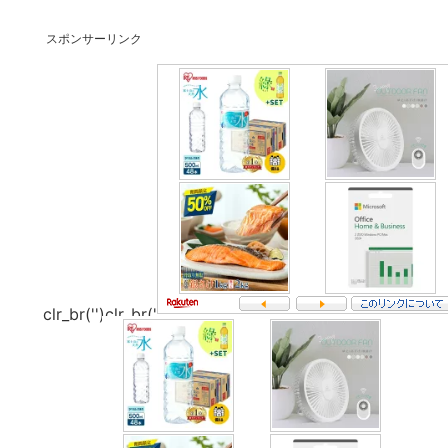
スポンサーリンク
clr_br('
')clr_br('