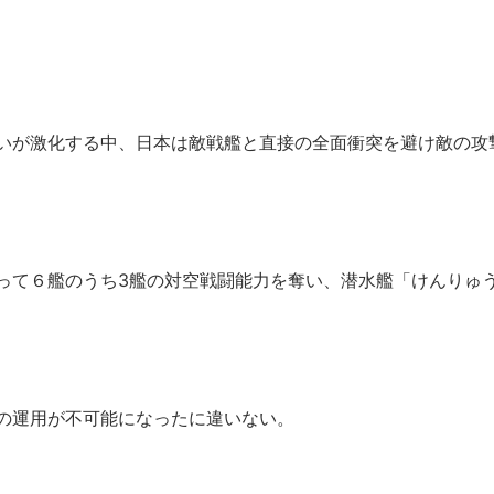
いが激化する中、日本は敵戦艦と直接の全面衝突を避け敵の攻
って６艦のうち3艦の対空戦闘能力を奪い、潜水艦「けんりゅ
の運用が不可能になったに違いない。