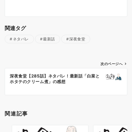
関連タグ
ネタバレ
最新話
深夜食堂
投
次のページへ
稿
深夜食堂【285話】ネタバレ！最新話「白菜と
ナ
ホタテのクリーム煮」の感想
ビ
ゲ
ー
シ
関連記事
ョ
ン