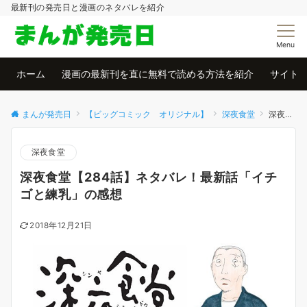
最新刊の発売日と漫画のネタバレを紹介
Menu
ホーム
漫画の最新刊を直に無料で読める方法を紹介
サイト
まんが発売日
【ビッグコミック オリジナル】
深夜食堂
深夜食堂【284話】ネタバレ！最新話「イチゴと練乳」の感想
深夜食堂
深夜食堂【284話】ネタバレ！最新話「イチ
ゴと練乳」の感想
2018年12月21日