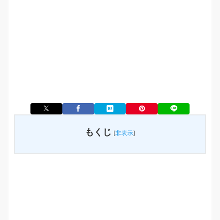
もくじ
[
非表示
]