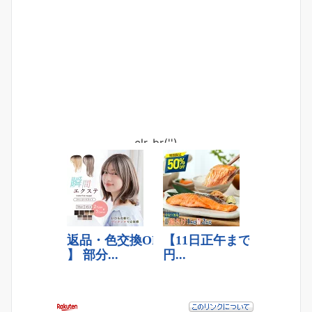
clr_br('
')