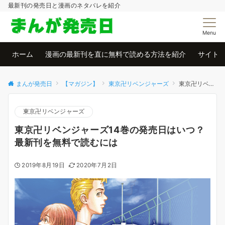
最新刊の発売日と漫画のネタバレを紹介
Menu
ホーム
漫画の最新刊を直に無料で読める方法を紹介
サイト
まんが発売日
【マガジン】
東京卍リベンジャーズ
東京卍リベンジャーズ14巻の発売日はいつ？最新刊を無料で読むには
東京卍リベンジャーズ
東京卍リベンジャーズ14巻の発売日はいつ？
最新刊を無料で読むには
2019年8月19日
2020年7月2日