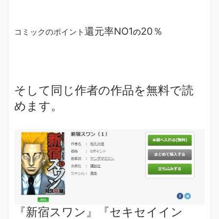
還元率NO1
20％
コミックのポイント
の
そして同じ作者の作品を
無料
で読
めます。
『新宿スワン』『セキセイイン