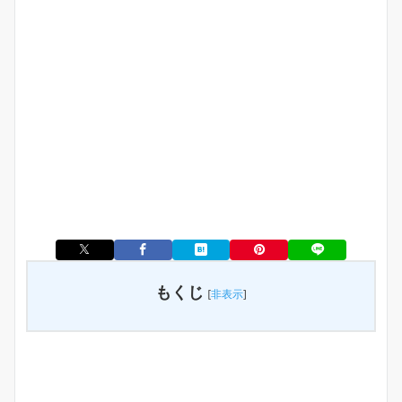
もくじ
[
非表示
]