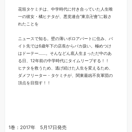
花垣タケミチは、中学時代に付き合っていた人生唯
一の彼女・橘ヒナタが、悪党連合“東京卍會”に殺さ
れたことを
ニュースで知る。壁の薄いボロアパートに住み、バ
イト先では6歳年下の店長からバカ扱い。極めつけ
はドーテー……。そんなどん底人生まっただ中のあ
る日、12年前の中学時代にタイムリープする！！
ヒナタを救うため、逃げ続けた人生を変えるため、
ダメフリーター・タケミチが、関東最凶不良軍団の
頂点を目指す！！
1巻：2017年 5月17日発売