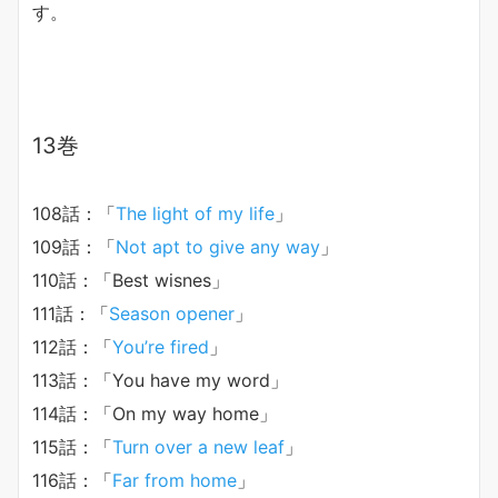
す。
13巻
108話：「
The light of my life
」
109話：「
Not apt to give any way
」
110話：「Best wisnes」
111話：「
Season opener
」
112話：「
You’re fired
」
113話：「You have my word」
114話：「On my way home」
115話：「
Turn over a new leaf
」
116話：「
Far from home
」