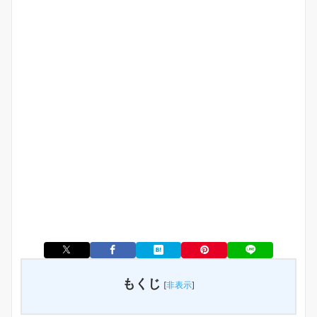
もくじ
[
非表示
]