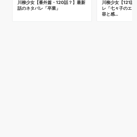
川柳少女【番外篇・120話？】最新
川柳少女【121
話のネタバレ「卒業」
レ「七々子のエイ
容と感…