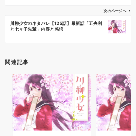
ビ
ゲ
次のページへ
ー
川柳少女のネタバレ【125話】最新話「五央利
シ
と七々子先輩」内容と感想
ョ
ン
関連記事