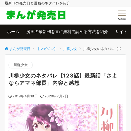
最新刊の発売日と漫画のネタバレを紹介
Menu
ホーム
漫画の最新刊を直に無料で読める方法を紹介
サイト
まんが発売日
【マガジン】
川柳少女
川柳少女のネタバレ【123話】最新話「さよならアマネ部長」内容と感想
川柳少女
川柳少女のネタバレ【123話】最新話「さよ
ならアマネ部長」内容と感想
2019年4月18日
2020年7月2日