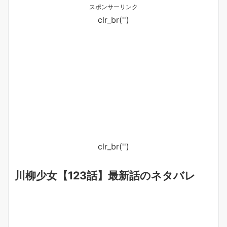
スポンサーリンク
clr_br('
')
clr_br('
')
川柳少女【123話】最新話のネタバレ