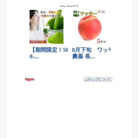
clr_br('
')