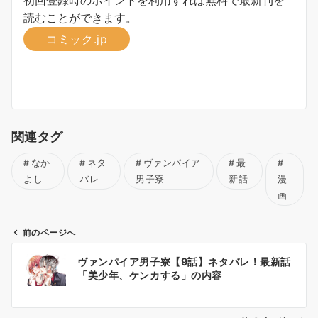
読むことができます。
コミック.jp
関連タグ
なか
ネタ
ヴァンパイア
最
よし
バレ
男子寮
新話
漫
画
前のページへ
投
ヴァンパイア男子寮【9話】ネタバレ！最新話
稿
「美少年、ケンカする」の内容
ナ
ビ