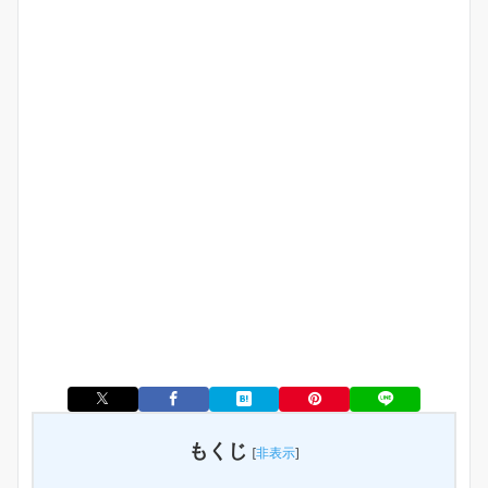
もくじ
[
非表示
]