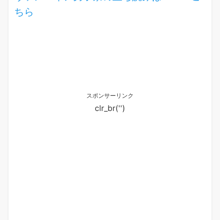
ちら
スポンサーリンク
clr_br('
')