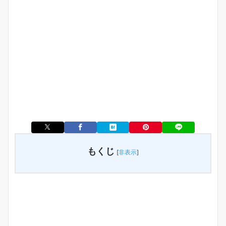
もくじ
[
非表示
]