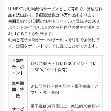
U-NEXTは動画配信サービスとして有名で、見放題作
品も沢山あり、動画配信数は14万作品もあります。
初回登録で31日間の無料トライアルと登録時に600
ポイントが付与されるので有料作品の動画や漫画に
利用することが出来ます。
動画と電子書籍が一つのサービスで利用でき便利で
す。
漫画をポイントですぐに読むことができます
。
月額料
月額2189円・月初1200ポイント（初
金・ポ
回600ポイント保有）
イント
無料期
31日間無料・動画配信・電子書籍・ア
間・特
プリ・PC・PS4
徴
電子書籍34万冊以上、雑誌約70種類が
サービ