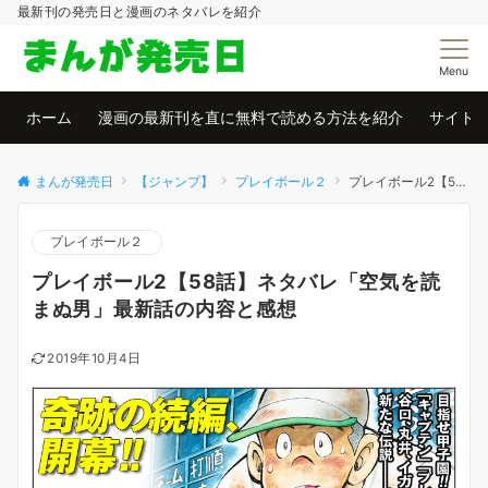
最新刊の発売日と漫画のネタバレを紹介
Menu
ホーム
漫画の最新刊を直に無料で読める方法を紹介
サイト
まんが発売日
【ジャンプ】
プレイボール２
プレイボール2【58話】ネタバレ「空気を読まぬ男」最新話の内容と感想
プレイボール２
プレイボール2【58話】ネタバレ「空気を読
まぬ男」最新話の内容と感想
2019年10月4日