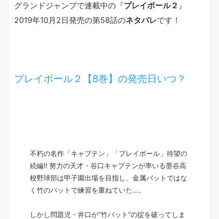
グランドジャンプで連載中の『
プレイボール２
』
2019年10月2日発売の第58話の
ネタバレ
です！
プレイボール２【8巻】の発売日いつ？
不朽の名作「キャプテン」「プレイボール」待望の
続編!! 努力の天才・谷口キャプテンが率いる墨谷高
校野球部は甲子園出場を目指し、金属バットではな
く竹のバットで練習を重ねていた…。
しかし問題児・井口が“竹バット”の掟を破ってしま