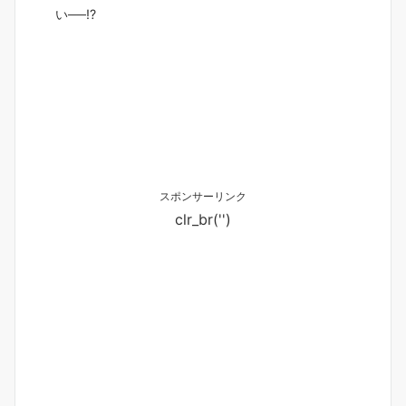
い──!?
スポンサーリンク
clr_br('
')