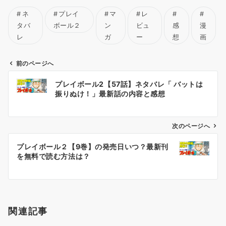
ネ
プレイ
マ
レ
タバ
ボール２
ン
ビュ
感
漫
レ
ガ
ー
想
画
前のページへ
投
プレイボール2【57話】ネタバレ「 バットは
稿
振りぬけ！」最新話の内容と感想
ナ
ビ
ゲ
次のページへ
ー
プレイボール２【9巻】の発売日いつ？最新刊
シ
を無料で読む方法は？
ョ
ン
関連記事