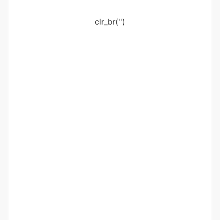
clr_br('
')