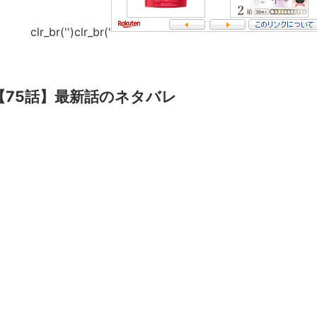
clr_br('
')clr_br('
75話】最新話のネタバレ