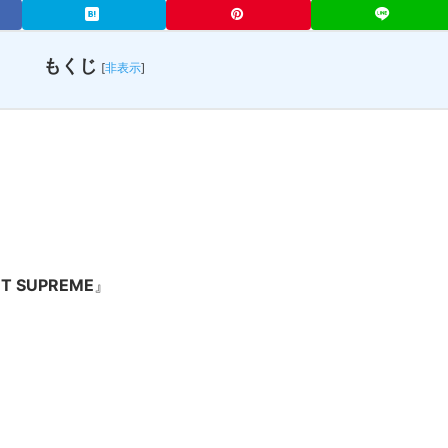
もくじ
[
非表示
]
NT SUPREME
』