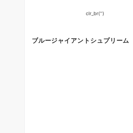
clr_br('
')
ブルージャイアントシュプリーム【