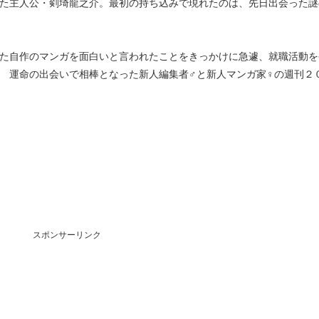
た主人公・剣埼龍之介。最初の持ち込みで現れたのは、先日出会った謎
た自作のマンガを面白いと言われたことをきっかけに急遽、就職活動を
 運命の出会いで相棒となった新人編集者♂と新人マンガ家♀の週刊２
スポンサーリンク