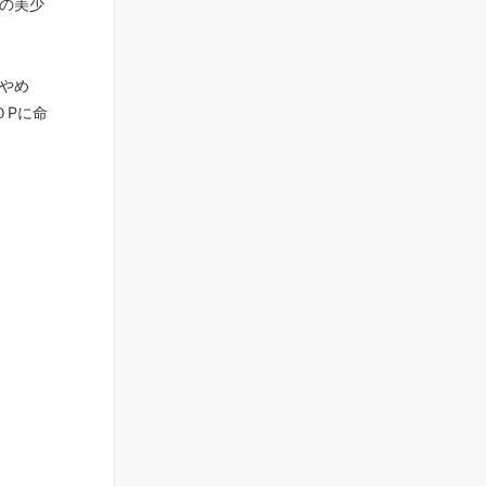
の美少
やめ
０Pに命