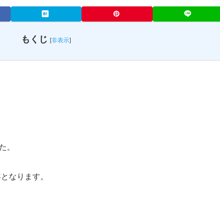
もくじ
[
非表示
]
た。
容となります。