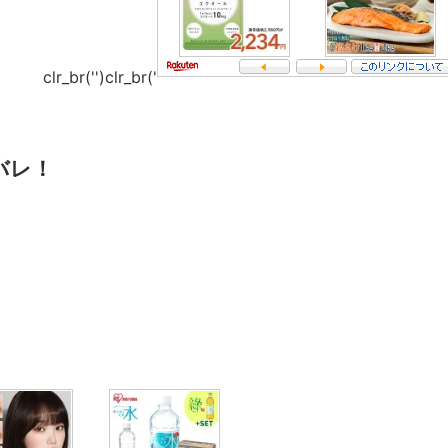
clr_br('
')clr_br('
バレ！