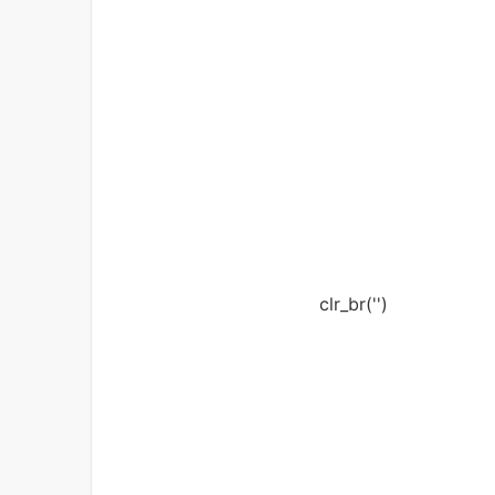
clr_br('
')