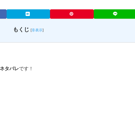
もくじ
[
非表示
]
ネタバレ
です！