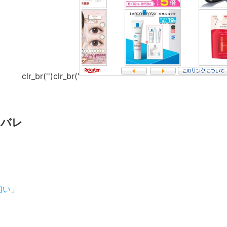
clr_br('
')clr_br('
タバレ
匂い」