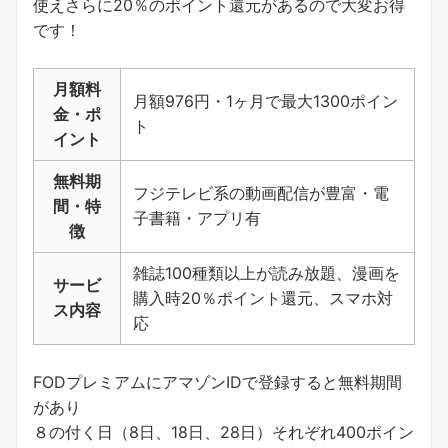
使えさらに20％のポイント還元があるので大変お得
です！
月額料
月額976円・1ヶ月で最大1300ポイン
金・ポ
ト
イント
無料期
フジテレビ系の動画配信が豊富・電
間・特
子書籍・アプリ有
徴
雑誌100種類以上が読み放題、漫画を
サービ
購入時20％ポイント還元、スマホ対
ス内容
応
FODプレミアムにアマゾンIDで登録すると無料期間
があり
８の付く日（8日、18日、28日）それぞれ400ポイン