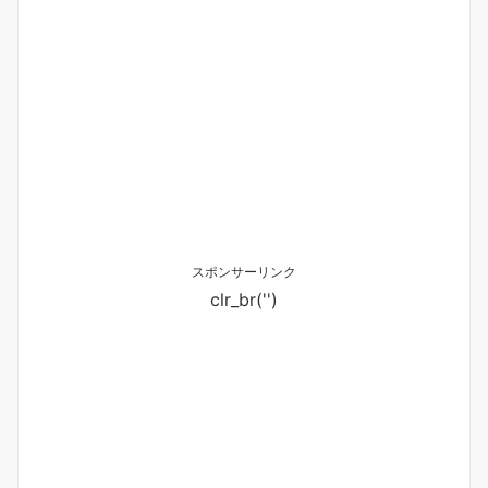
スポンサーリンク
clr_br('
')