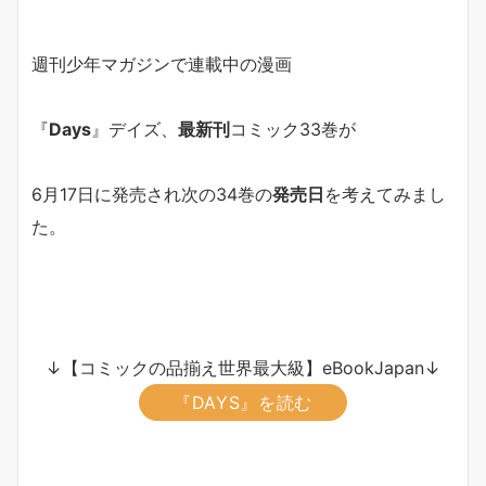
週刊少年マガジンで連載中の漫画
『
Days
』デイズ、
最新刊
コミック33巻が
6月17日に発売され次の34巻の
発売日
を考えてみまし
た。
↓【コミックの品揃え世界最大級】eBookJapan↓
『DAYS』を読む