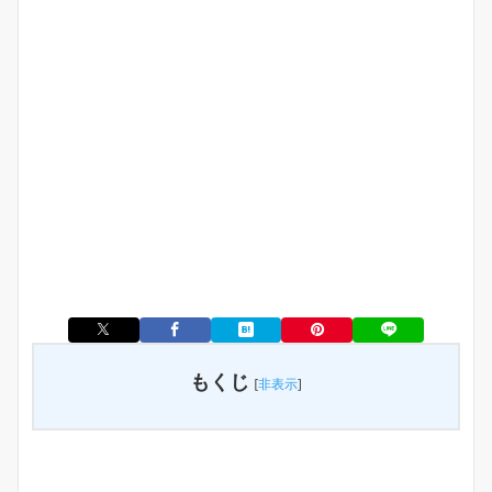
もくじ
[
非表示
]